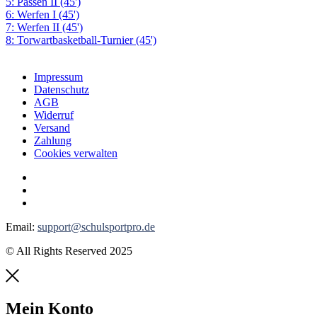
5: Passen II (45')
6: Werfen I (45')
7: Werfen II (45')
8: Torwartbasketball-Turnier (45')
Impressum
Datenschutz
AGB
Widerruf
Versand
Zahlung
Cookies verwalten
Email:
support@schulsportpro.de
© All Rights Reserved 2025
Mein Konto