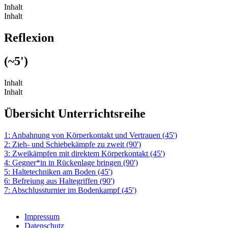
Inhalt
Inhalt
Reflexion
(~5')
Inhalt
Inhalt
Übersicht Unterrichtsreihe
1: Anbahnung von Körperkontakt und Vertrauen (45')
2: Zieh- und Schiebekämpfe zu zweit (90')
3: Zweikämpfen mit direktem Körperkontakt (45')
4: Gegner*in in Rückenlage bringen (90')
5: Haltetechniken am Boden (45')
6: Befreiung aus Haltegriffen (90')
7: Abschlussturnier im Bodenkampf (45')
Impressum
Datenschutz